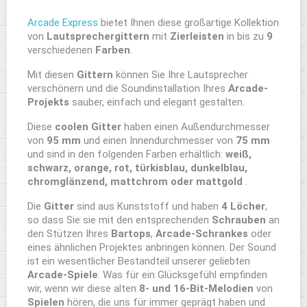
Arcade Express
bietet Ihnen diese großartige Kollektion
von
Lautsprechergittern
mit
Zierleisten
in bis zu
9
verschiedenen
Farben
.
Mit diesen
Gittern
können Sie Ihre Lautsprecher
verschönern und die Soundinstallation Ihres
Arcade-
Projekts
sauber, einfach und elegant gestalten.
Diese
coolen Gitter
haben einen Außendurchmesser
von
95 mm
und einen Innendurchmesser von
75 mm
und sind in den folgenden Farben erhältlich:
weiß,
schwarz, orange, rot, türkisblau, dunkelblau,
chromglänzend, mattchrom oder mattgold
.
Die
Gitter
sind aus Kunststoff und haben
4 Löcher
,
so dass Sie sie mit den entsprechenden
Schrauben
an
den Stützen Ihres
Bartops
,
Arcade-Schrankes
oder
eines ähnlichen Projektes anbringen können. Der Sound
ist ein wesentlicher Bestandteil unserer geliebten
Arcade-Spiele
. Was für ein Glücksgefühl empfinden
wir, wenn wir diese alten
8- und
16-Bit-Melodien
von
Spielen
hören, die uns für immer geprägt haben und