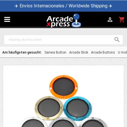
✈️ Envíos Internacionales / Worldwide Shipping ✈️

shopping_cart


Am häufigsten gesucht:
Sanwa Button
Arcade Stick
Arcade Buttons
U mol