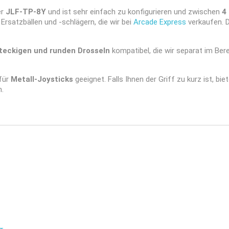
er
JLF-TP-8Y
und ist sehr einfach zu konfigurieren und zwischen
4
rsatzbällen und -schlägern, die wir bei
Arcade Express
verkaufen. D
teckigen und runden Drosseln
kompatibel, die wir separat im Ber
für
Metall-Joysticks
geeignet. Falls Ihnen der Griff zu kurz ist, bie
n.