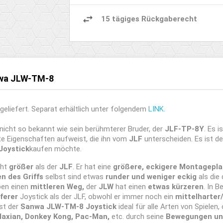
15 tägiges Rückgaberecht
nwa JLW-TM-8
geliefert. Separat erhältlich unter folgendem
LINK.
t nicht so bekannt wie sein berühmterer Bruder, der
JLF-TP-8Y
. Es i
 Eigenschaften aufweist, die ihn vom
JLF
unterscheiden. Es ist def
Joystick
kaufen möchte.
cht
größer
als der
JLF
. Er hat eine
größere, eckigere Montagepla
n des
Griffs
selbst sind etwas
runder und
weniger eckig
als die
aben einen
mittleren Weg,
der
JLW
hat einen
etwas kürzeren
. In 
iferer
Joystick als der JLF, obwohl er immer noch ein
mittelharter
ist der
Sanwa JLW-TM-8 Joystick
ideal für alle Arten von Spielen,
laxian, Donkey Kong, Pac-Man,
etc. durch seine
Bewegungen und