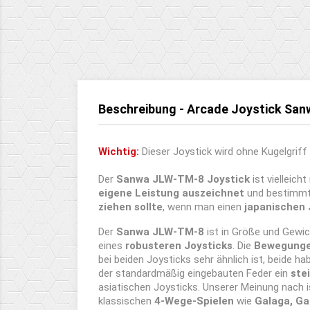
Beschreibung - Arcade Joystick Sa
Wichtig:
Dieser Joystick wird ohne Kugelgriff 
Der
Sanwa JLW-TM-8 Joystick
ist vielleich
eigene Leistung auszeichnet
und bestimmte
ziehen sollte
, wenn man einen
japanischen 
Der
Sanwa JLW-TM-8
ist in Größe und Gewi
eines
robusteren Joysticks
. Die
Bewegunge
bei beiden Joysticks sehr ähnlich ist, beide h
der standardmäßig eingebauten Feder ein
ste
asiatischen Joysticks. Unserer Meinung nach 
klassischen
4-Wege-Spielen
wie
Galaga, Ga