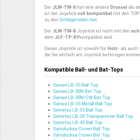
Der
JLW-TM-8
hat eine andere
Drossel
als d
ist der Joystick
voll kompatibel
mit den TOP E
zu den
Schlägerteilen hier
.
Der
JLW-TM-8
Joystick ist nicht mit den
ach
dem
JLF-TP-8Y
kompatibel sind.
Dieser Joystick ist sowohl für
Holz-
als auch 
die Sie einfach am Joystick befestigen könne
Kompatible Ball- und Bat-Tops
Sanwa LB-35 Ball Top
Sanwa LB-30N Bat Top
Sanwa LB-30N-CW Bat Top
Sanwa LB-35 Metall Ball Top
Seimitsu LB-35 Ball Top
Seimitsu LB-39 Transparenter Ball Top
Seimitsu LB-45 Ball Top
Samducksa Crown Ball Top
Samducksa Crown Bat Top