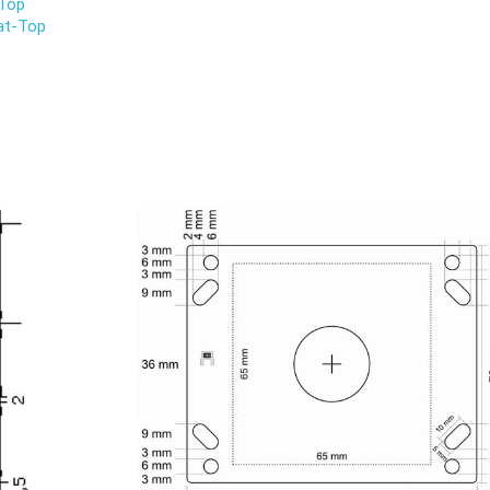
 Top
at-Top