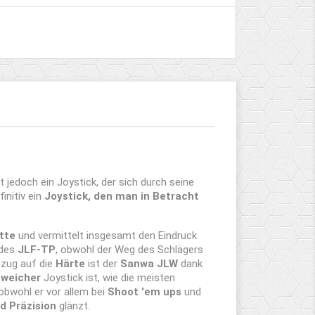
st jedoch ein Joystick, der sich durch seine
initiv ein
Joystick, den man in Betracht
tte
und vermittelt insgesamt den Eindruck
 des
JLF-TP
, obwohl der Weg des Schlägers
Bezug auf die
Härte
ist der
Sanwa JLW
dank
/weicher
Joystick ist, wie die meisten
 obwohl er vor allem bei
Shoot 'em ups
und
 Präzision
glänzt.