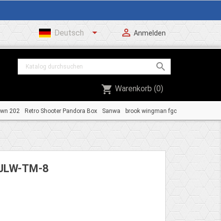


Deutsch
Anmelden

shopping_cart
Warenkorb
(0)
own 202
Retro Shooter Pandora Box
Sanwa
brook wingman fgc
JLW-TM-8