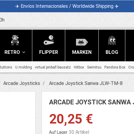
✈️ Envíos Internacionales / Worldwide Shipping ✈️
0h
RETRO
FLIPPER
MARKEN
BLOG
Buttons
U molding
virtual pinball bausatz
Hitbox
Seimitsu
Pandora Box
Cr
Arcade Joysticks
Arcade Joystick Sanwa JLW-TM-8
ARCADE JOYSTICK SANWA 
20,25 €
30 Artikel
Auf Lager