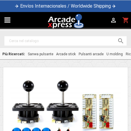
✈️ Envíos Internacionales / Worldwide Shipping ✈️

shopping_cart


Più Ricercati:
Sanwa pulsante
Arcade stick
Pulsanti arcade
U molding
Ric