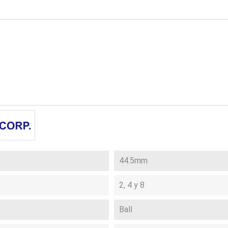
44.5mm
2, 4 y 8
Ball