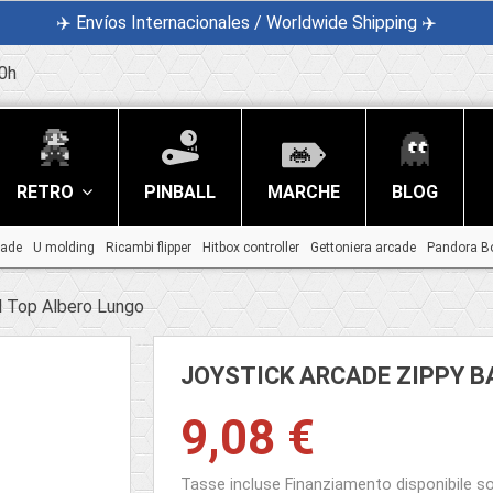
✈️ Envíos Internacionales / Worldwide Shipping ✈️
0h
RETRO
PINBALL
MARCHE
BLOG
cade
U molding
Ricambi flipper
Hitbox controller
Gettoniera arcade
Pandora B
l Top Albero Lungo
JOYSTICK ARCADE ZIPPY B
9,08 €
Tasse incluse
Finanziamento disponibile sol