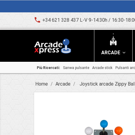
phone
+34 621 328 437 L-V 9-14:30h / 16:30-18:0
ARCADE
Più Ricercati:
Sanwa pulsante
Arcade stick
Pulsanti ar
Home
Arcade
Joystick arcade Zippy Bal