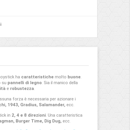
i
joystick ha
caratteristiche
molto
buone
.
o su
pannelli di legno
. Sia il manico della
lità
e
robustezza
.
essuna forza è necessaria per azionare i
i, 1943, Gradius, Salamander,
ecc.
tick in
2, 4 e 8 direzioni
. Una caratteristica
gman, Burger Time, Dig Dug,
ecc.