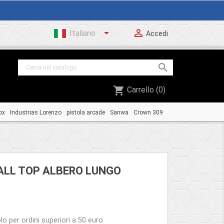


Italiano
Accedi

shopping_cart
Carrello
(0)
ox
Industrias Lorenzo
pistola arcade
Sanwa
Crown 309
ALL TOP ALBERO LUNGO
o per ordini superiori a 50 euro