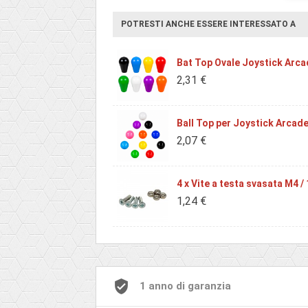
POTRESTI ANCHE ESSERE INTERESSATO A
Bat Top Ovale Joystick Arca
2,31 €
Ball Top per Joystick Arcad
2,07 €
4 x Vite a testa svasata M4 
1,24 €
1 anno di garanzia