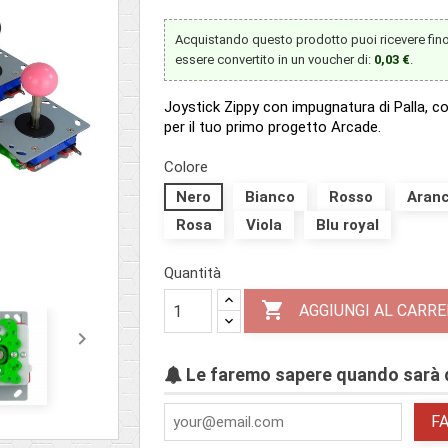
Acquistando questo prodotto puoi ricevere fin
essere convertito in un voucher di:
0,03 €
.
Joystick Zippy con impugnatura di Palla, conf
per il tuo primo progetto Arcade.
Colore
Nero
Bianco
Rosso
Aran
Rosa
Viola
Blu royal
Quantità

AGGIUNGI AL CARRE

Le faremo sapere quando sarà d
F