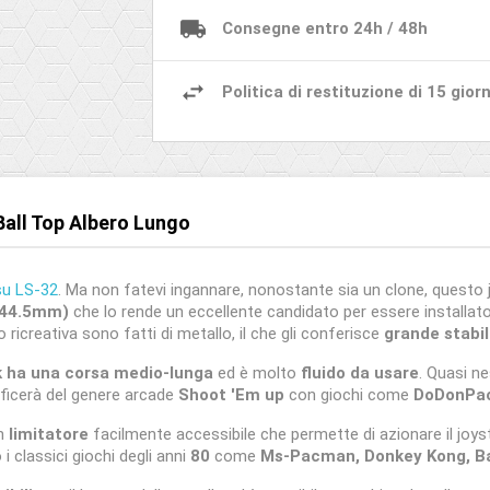
Consegne entro 24h / 48h
Politica di restituzione di 15 giorn
Ball Top Albero Lungo
su LS-32
. Ma non fatevi ingannare, nonostante sia un clone, questo 
 (44.5mm)
che lo rende un eccellente candidato per essere installat
o ricreativa sono fatti di metallo, il che gli conferisce
grande stabi
k ha una corsa medio-lunga
ed è molto
fluido da usare
. Quasi n
neficerà del genere arcade
Shoot 'Em up
con giochi come
DoDonPach
un
limitatore
facilmente accessibile che permette di azionare il joys
 classici giochi degli anni
80
come
Ms-Pacman, Donkey Kong, Ba