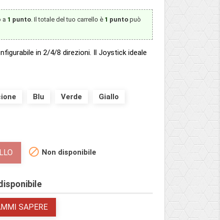
o a
1
punto
. Il totale del tuo carrello è
1
punto
può
igurabile in 2/4/8 direzioni. Il Joystick ideale
cione
Blu
Verde
Giallo

Non disponibile
LLO
isponibile
AMMI SAPERE